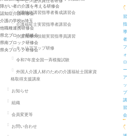
サービス提供責任者研修
障がい者の介護を考える研修会
介護技術講習指導者養成講習会
認知症介護研修会
習
介護の学校in埼玉
指
介護福祉士実習指導者講習会
他職種連携研修会
導
県北ブロック研修会
介護職種の技能実習指導員講習
者
県南ブロック研修会
フ
キャリアアップ研修
県央ブロック研修会
ォ
令和7年度全国一斉模擬試験
ロ
ー
外国人介護人材のための介護福祉士国家資
ア
格取得支援講座
ッ
お知らせ
プ
講
組織
習
会員変更等
会
お問い合わせ
護