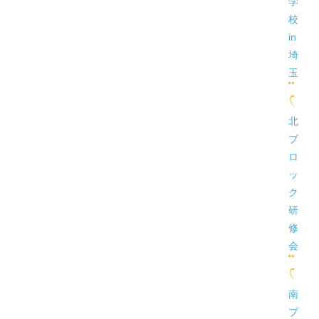
学
校
in
埼
玉
北
ブ
ロ
ッ
ク
研
修
会
南
ブ