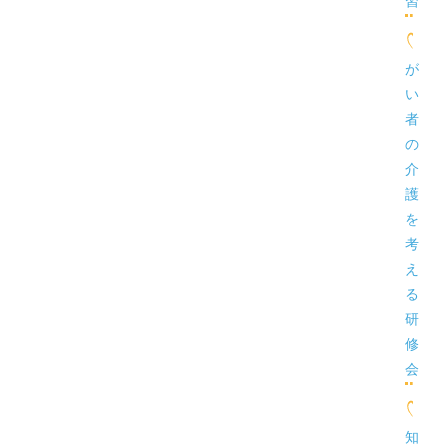
習
が
い
者
の
介
護
を
考
え
る
研
修
会
知