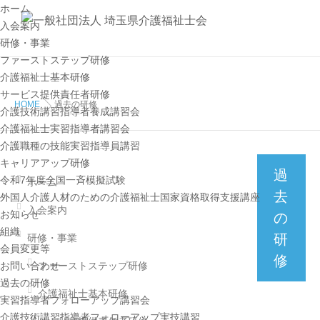
ホーム
入会案内
研修・事業
ファーストステップ研修
介護福祉士基本研修
サービス提供責任者研修
HOME
過去の研修
介護技術講習指導者養成講習会
介護福祉士実習指導者講習会
介護職種の技能実習指導員講習
キャリアアップ研修
過
令和7年度全国一斉模擬試験
ホーム
去
外国人介護人材のための介護福祉士国家資格取得支援講座
入会案内
お知らせ
の
組織
研
研修・事業
会員変更等
修
お問い合わせ
ファーストステップ研修
過去の研修
介護福祉士基本研修
実習指導者フォローアップ講習会
介護技術講習指導者フォローアップ実技講習