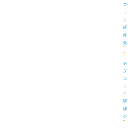
ロ
ッ
ク
研
修
会
央
ブ
ロ
ッ
ク
研
修
会