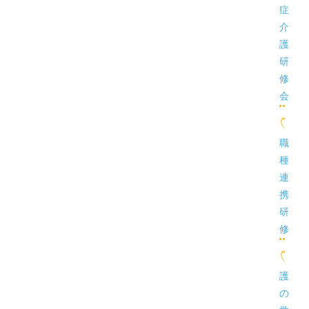
症
介
護
研
修
会
職
種
連
携
研
修
護
の