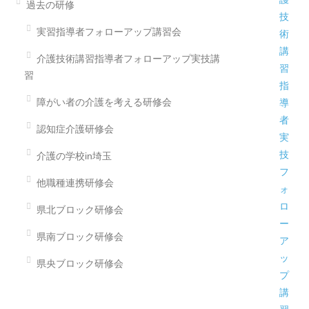
過去の研修
技
実習指導者フォローアップ講習会
術
講
介護技術講習指導者フォローアップ実技講
習
習
指
障がい者の介護を考える研修会
導
者
認知症介護研修会
実
技
介護の学校in埼玉
フ
他職種連携研修会
ォ
ロ
県北ブロック研修会
ー
県南ブロック研修会
ア
ッ
県央ブロック研修会
プ
講