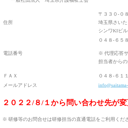
一般社団法人 埼玉県介護福祉士会
〒３３０-０
住所
埼玉県さいた
シンワKIビル
０４８-６５
電話番号
※ 代理応答
担当者からの
ＦＡＸ
０４８-６１
メールアドレス
info@saitama-
２０２２/８/１から問い合わせ先が
※ 研修等のお問合せは研修担当の直通電話をご利用くだ