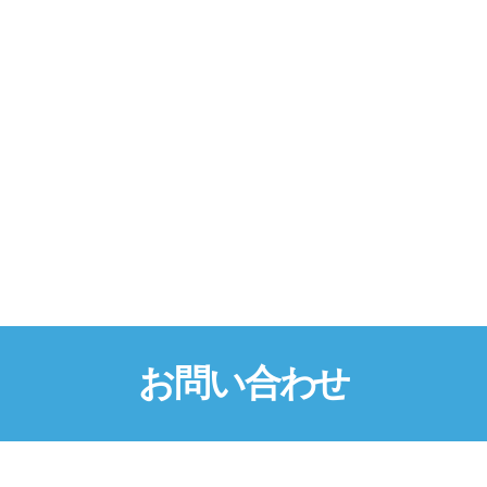
お
問
い
合
わ
せ