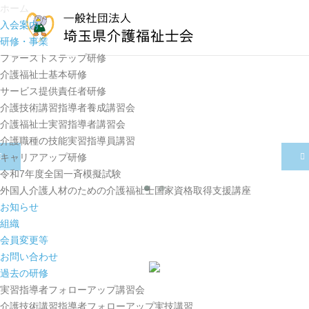
ホーム
入会案内
研修・事業
ファーストステップ研修
介護福祉士基本研修
サービス提供責任者研修
介護技術講習指導者養成講習会
介護福祉士実習指導者講習会
介護職種の技能実習指導員講習
キャリアアップ研修
令和7年度全国一斉模擬試験
外国人介護人材のための介護福祉士国家資格取得支援講座
お知らせ
組織
会員変更等
お問い合わせ
過去の研修
実習指導者フォローアップ講習会
介護技術講習指導者フォローアップ実技講習