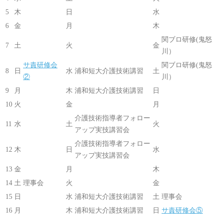
5
木
日
水
6
金
月
木
関ブロ研修(鬼怒
7
土
火
金
川）
サ責研修会
関ブロ研修(鬼怒
8
日
水
浦和短大介護技術講習
土
②
川）
9
月
木
浦和短大介護技術講習
日
10
火
金
月
介護技術指導者フォロー
11
水
土
火
アップ実技講習会
介護技術指導者フォロー
12
木
日
水
アップ実技講習会
13
金
月
木
14
土
理事会
火
金
15
日
水
浦和短大介護技術講習
土
理事会
16
月
木
浦和短大介護技術講習
日
サ責研修会⑤