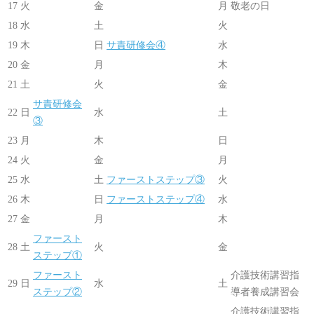
17
火
金
月
敬老の日
18
水
土
火
19
木
日
サ責研修会④
水
20
金
月
木
21
土
火
金
サ責研修会
22
日
水
土
③
23
月
木
日
24
火
金
月
25
水
土
ファーストステップ③
火
26
木
日
ファーストステップ④
水
27
金
月
木
ファースト
28
土
火
金
ステップ①
ファースト
介護技術講習指
29
日
水
土
ステップ②
導者養成講習会
介護技術講習指