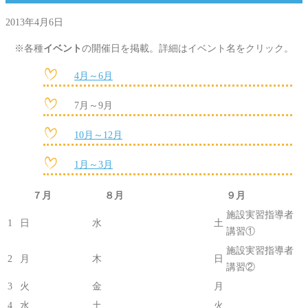
2013年4月6日
※各種
イベント
の開催日を掲載。詳細はイベント名をクリック。
4月～6月
7月～9月
10月～12月
1月～3月
７月
８月
９月
施設実習指導者
1
日
水
土
講習①
施設実習指導者
2
月
木
日
講習②
3
火
金
月
4
水
土
火