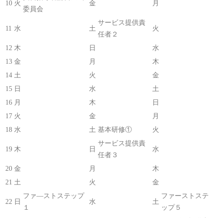
10
火
金
月
委員会
サービス提供責
11
水
土
火
任者２
12
木
日
水
13
金
月
木
14
土
火
金
15
日
水
土
16
月
木
日
17
火
金
月
18
水
土
基本研修①
火
サービス提供責
19
木
日
水
任者３
20
金
月
木
21
土
火
金
ファ―ストステップ
ファーストステ
22
日
水
土
１
ップ５