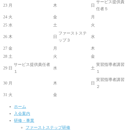
サービス提供責
23
月
木
日
任者５
24
火
金
月
25
水
土
火
ファーストステ
26
木
日
水
ップ３
27
金
月
木
28
土
火
金
サービス提供責任者
実習指導者講習
29
日
水
土
１
１
実習指導者講習
30
月
木
日
２
31
火
金
ホーム
入会案内
研修・事業
ファーストステップ研修