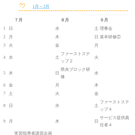
1月～3月
７月
８月
９月
1
日
水
土
理事会
2
月
木
日
基本研修②
3
火
金
月
ファーストステ
4
水
土
火
ップ２
県央ブロック研
5
木
日
水
修
6
金
月
木
7
土
火
金
ファーストステ
8
日
水
土
ップ４
サービス提供責
9
月
木
日
任者４
実習指導者講習企画