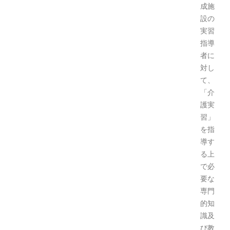
成施
設の
実習
指導
者に
対し
て、
「介
護実
習」
を指
導す
る上
で必
要な
専門
的知
識及
び教