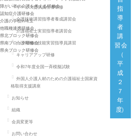
障がい者の介護を考える研修会
サービス提供責任者研修
指
認知症介護研修会
導
介護技術講習指導者養成講習会
介護の学校in埼玉
者
他職種連携研修会
介護福祉士実習指導者講習会
講
県北ブロック研修会
県南ブロック研修会
介護職種の技能実習指導員講習
習
会
県央ブロック研修会
（
キャリアアップ研修
平
令和7年度全国一斉模擬試験
成
外国人介護人材のための介護福祉士国家資
２
格取得支援講座
７
お知らせ
年
度
）
組織
会員変更等
お問い合わせ