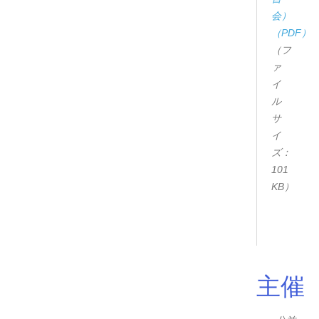
会）
（PDF）
（フ
ァ
イ
ル
サ
イ
ズ：
101
KB）
主催