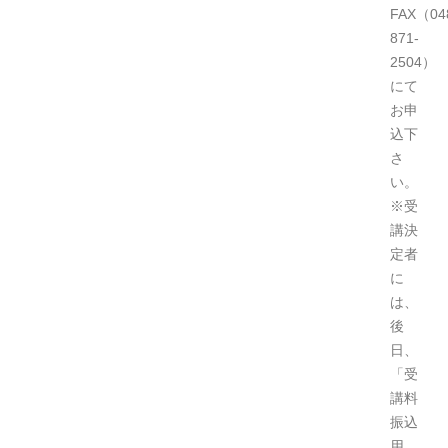
FAX（04
871-
2504）
にて
お申
込下
さ
い。
※受
講決
定者
に
は、
後
日、
「受
講料
振込
用