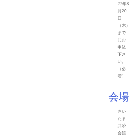
27年8
月20
日
（木）
まで
にお
申込
下さ
い。
（必
着）
会場
さい
たま
共済
会館