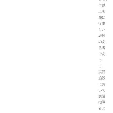
年以
上実
務に
従事
した
経験
のあ
る者
であ
っ
て、
実習
施設
にお
いて
実習
指導
者と