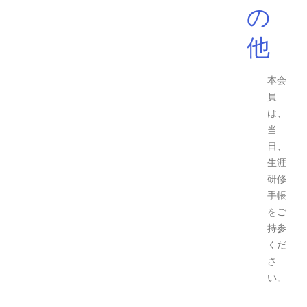
の
他
本会
員
は、
当
日、
生涯
研修
手帳
をご
持参
くだ
さ
い。