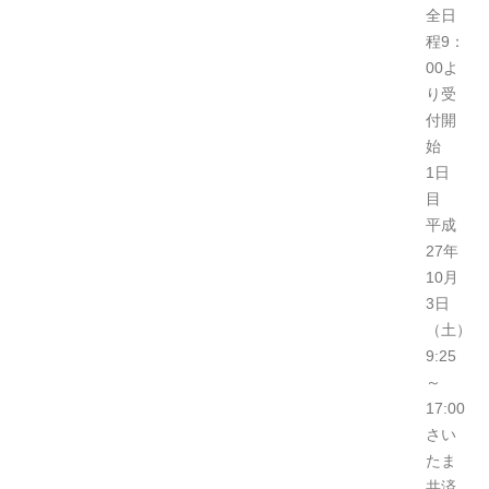
全日
程9：
00よ
り受
付開
始
1日
目
平成
27年
10月
3日
（土）
9:25
～
17:00
さい
たま
共済