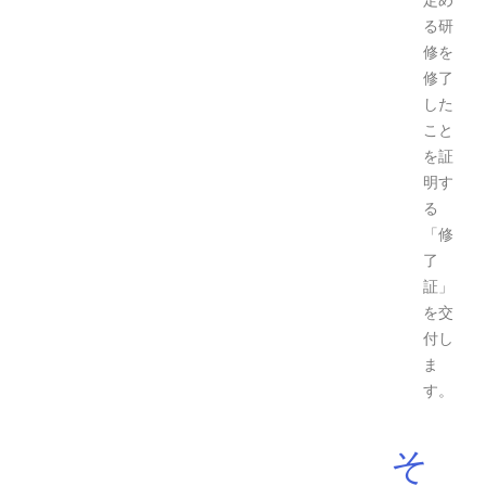
定め
る研
修を
修了
した
こと
を証
明す
る
「修
了
証」
を交
付し
ま
す。
そ