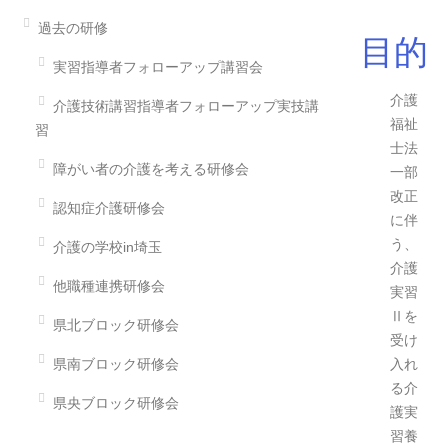
過去の研修
目的
実習指導者フォローアップ講習会
介護
介護技術講習指導者フォローアップ実技講
福祉
習
士法
障がい者の介護を考える研修会
一部
改正
認知症介護研修会
に伴
う、
介護の学校in埼玉
介護
他職種連携研修会
実習
Ⅱを
県北ブロック研修会
受け
県南ブロック研修会
入れ
る介
県央ブロック研修会
護実
習養