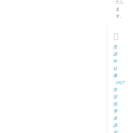
たし
ま
す。
受
講
申
込
書
（H27
実
習
指
導
者
講
習