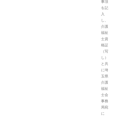
事項
を記
入
し、
介護
福祉
士資
格証
（写
し）
と共
に埼
玉県
介護
福祉
士会
事務
局宛
に