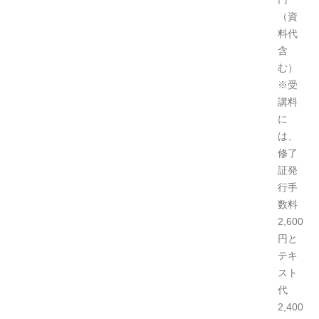
（資
料代
含
む）
※受
講料
に
は、
修了
証発
行手
数料
2,600
円と
テキ
スト
代
2,400