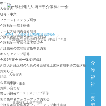
ホーム
入会案内
研修・事業
ファーストステップ研修
介護福祉士基本研修
サービス提供責任者研修
HOME
介護福祉士実習指導者講習会
介護技術講習指導者養成講習会
介護福祉士実習指導者講習会（平成２７年度）
介護福祉士実習指導者講習会
介護職種の技能実習指導員講習
キャリアアップ研修
令和7年度全国一斉模擬試験
介
外国人介護人材のための介護福祉士国家資格取得支援講座
ホーム
護
お知らせ
入会案内
福
組織
会員変更等
祉
研修・事業
お問い合わせ
士
ファーストステップ研修
過去の研修
実
実習指導者フォローアップ講習会
介護福祉士基本研修
習
介護技術講習指導者フォローアップ実技講習