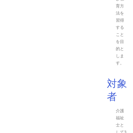
育方
法を
習得
する
こと
を目
的と
しま
す。
対象
者
介護
福祉
士と
して3