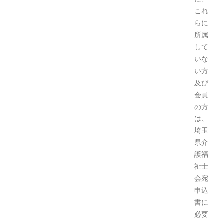
これ
らに
所属
して
いな
い方
及び
会員
の方
は、
埼玉
県介
護福
祉士
会宛
申込
書に
必要