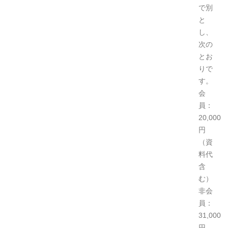
で別
と
し、
次の
とお
りで
す。
会
員：
20,000
円
（資
料代
含
む）
非会
員：
31,000
円