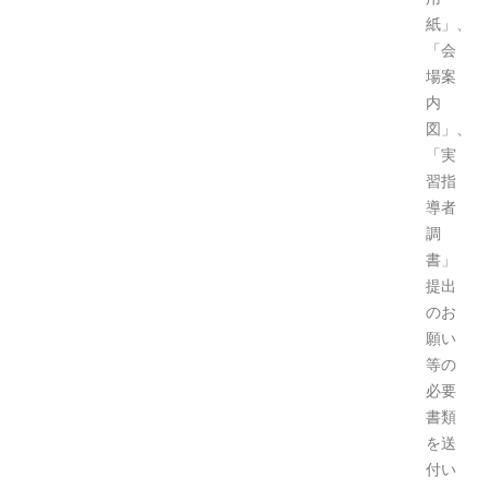
紙」、
「会
場案
内
図」、
「実
習指
導者
調
書」
提出
のお
願い
等の
必要
書類
を送
付い