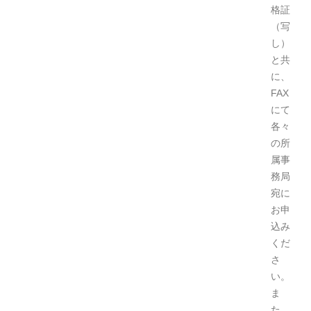
格証
（写
し）
と共
に、
FAX
にて
各々
の所
属事
務局
宛に
お申
込み
くだ
さ
い。
ま
た、