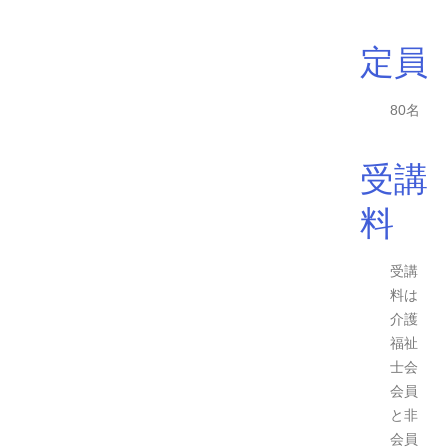
定員
80名
受講
料
受講
料は
介護
福祉
士会
会員
と非
会員