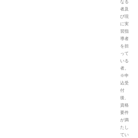
なる
者及
び現
に実
習指
導者
を担
って
いる
者。
※申
込受
付
後、
資格
要件
が満
たし
てい