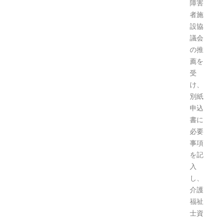
障害
者施
設協
議会
の推
薦を
受
け、
別紙
申込
書に
必要
事項
を記
入
し、
介護
福祉
士資